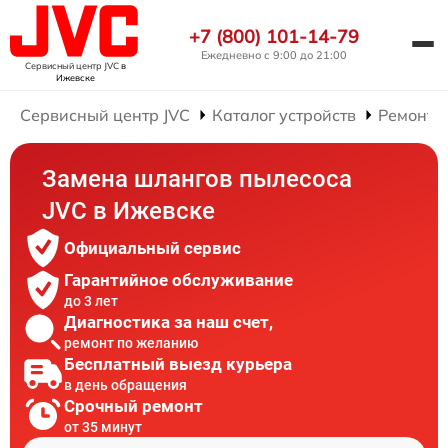
+7 (800) 101-14-79
Ежедневно с 9:00 до 21:00
Сервисный центр JVC
в
Ижевске
Сервисный центр JVC
Каталог устройств
Ремонт 
Замена шлангов пылесоса
JVC в Ижевске
Официальный сервис
Гарантийное обслуживание
до 3 лет
Диагностика за наш счет,
ремонт по желанию
Бесплатный выезд курьера
в день обращения
Срочный ремонт
от 35 минут