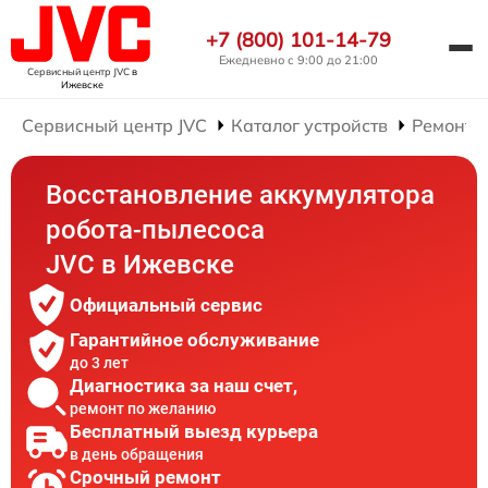
+7 (800) 101-14-79
Ежедневно с 9:00 до 21:00
Сервисный центр JVC
в
Ижевске
Сервисный центр JVC
Каталог устройств
Ремонт 
Восстановление аккумулятора
робота-пылесоса
JVC в Ижевске
Официальный сервис
Гарантийное обслуживание
до 3 лет
Диагностика за наш счет,
ремонт по желанию
Бесплатный выезд курьера
в день обращения
Срочный ремонт