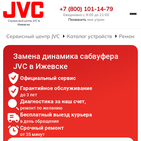
+7 (800) 101-14-79
Ежедневно с 9:00 до 21:00
Позвонить
мне утром
Сервисный центр JVC
в
Ижевске
Сервисный центр JVC
Каталог устройств
Ремонт 
Замена динамика сабвуфера
JVC в Ижевске
Официальный сервис
Гарантийное обслуживание
до 3 лет
Диагностика за наш счет,
ремонт по желанию
Бесплатный выезд курьера
в день обращения
Срочный ремонт
от 35 минут