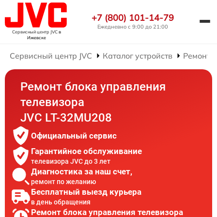
+7 (800) 101-14-79
Ежедневно с 9:00 до 21:00
Сервисный центр JVC
в
Ижевске
Сервисный центр JVC
Каталог устройств
Ремонт 
Ремонт блока управления
телевизора
JVC LT-32MU208
Официальный сервис
Гарантийное обслуживание
телевизора JVC до 3 лет
Диагностика за наш счет,
ремонт по желанию
Бесплатный выезд курьера
в день обращения
Ремонт блока управления телевизора