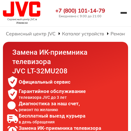
+7 (800) 101-14-79
Ежедневно с 9:00 до 21:00
Сервисный центр JVC
в
Ижевске
Сервисный центр JVC
Каталог устройств
Ремонт 
Замена ИК-приемника
телевизора
JVC LT-32MU208
Официальный сервис
Гарантийное обслуживание
телевизора JVC до 3 лет
Диагностика за наш счет,
ремонт по желанию
Бесплатный выезд курьера
в день обращения
Замена ИК-приемника телевизора