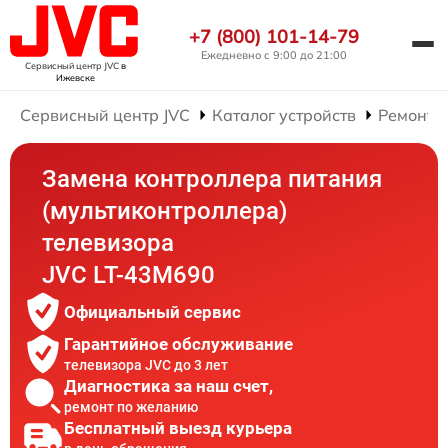
+7 (800) 101-14-79
Ежедневно с 9:00 до 21:00
Сервисный центр JVC
в
Ижевске
Сервисный центр JVC
Каталог устройств
Ремонт 
Замена контроллера питания
(мультиконтроллера)
телевизора
JVC LT-43M690
Официальный сервис
Гарантийное обслуживание
телевизора JVC до 3 лет
Диагностика за наш счет,
ремонт по желанию
Бесплатный выезд курьера