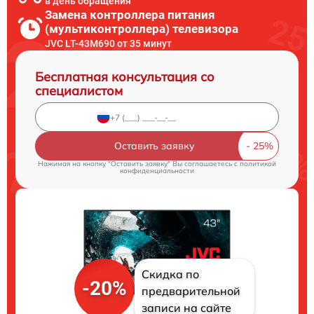
в день обращения
Замена контроллера питания
(мультиконтроллера) телевизора
JVC LT-43M690 от 35 минут
Бесплатная консультация со
специалистом
Оставить заявку
Нажимая на кнопку "Оставить заявку" Вы соглашаетесь c
политикой
конфиденциальности
Скидка по
-20%
предварительной
записи на сайте