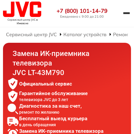
+7 (800) 101-14-79
Ежедневно с 9:00 до 21:00
Сервисный центр JVC
в
Ижевске
Сервисный центр JVC
Каталог устройств
Ремонт 
Замена ИК-приемника
телевизора
JVC LT-43M790
Официальный сервис
Гарантийное обслуживание
телевизора JVC до 3 лет
Диагностика за наш счет,
ремонт по желанию
Бесплатный выезд курьера
в день обращения
Замена ИК-приемника телевизора