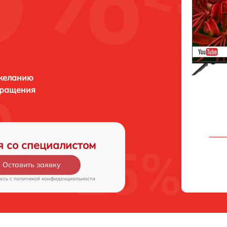
 желанию
бращения
я со специалистом
Оставить заявку
есь c
политикой конфиденциальности